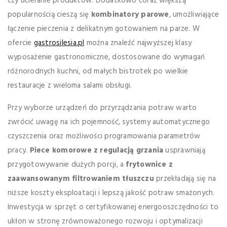
czy ucieranie produktów. Dodatkowo coraz większą
popularnością cieszą się
kombinatory parowe
, umożliwiające
łączenie pieczenia z delikatnym gotowaniem na parze. W
ofercie
gastrosilesia.pl
można znaleźć najwyższej klasy
wyposażenie gastronomiczne, dostosowane do wymagań
różnorodnych kuchni, od małych bistrotek po wielkie
restauracje z wieloma salami obsługi.
Przy wyborze urządzeń do przyrządzania potraw warto
zwrócić uwagę na ich pojemność, systemy automatycznego
czyszczenia oraz możliwości programowania parametrów
pracy.
Piece komorowe z regulacją grzania
usprawniają
przygotowywanie dużych porcji, a
frytownice z
zaawansowanym filtrowaniem tłuszczu
przekładają się na
niższe koszty eksploatacji i lepszą jakość potraw smażonych.
Inwestycja w sprzęt o certyfikowanej energooszczędności to
ukłon w stronę zrównoważonego rozwoju i optymalizacji