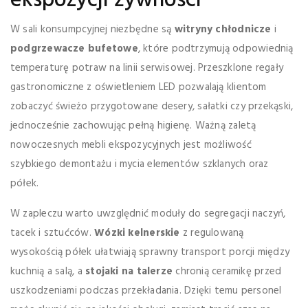
ekspozycji żywności
W sali konsumpcyjnej niezbędne są
witryny chłodnicze
i
podgrzewacze bufetowe
, które podtrzymują odpowiednią
temperaturę potraw na linii serwisowej. Przeszklone regały
gastronomiczne z oświetleniem LED pozwalają klientom
zobaczyć świeżo przygotowane desery, sałatki czy przekąski,
jednocześnie zachowując pełną higienę. Ważną zaletą
nowoczesnych mebli ekspozycyjnych jest możliwość
szybkiego demontażu i mycia elementów szklanych oraz
półek.
W zapleczu warto uwzględnić moduły do segregacji naczyń,
tacek i sztućców.
Wózki kelnerskie
z regulowaną
wysokością półek ułatwiają sprawny transport porcji między
kuchnią a salą, a
stojaki na talerze
chronią ceramikę przed
uszkodzeniami podczas przekładania. Dzięki temu personel