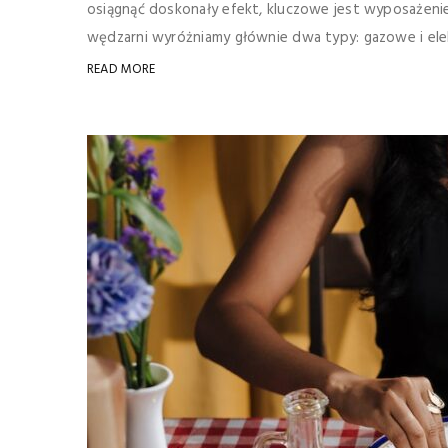
osiągnąć doskonały efekt, kluczowe jest wyposażen
wędzarni wyróżniamy głównie dwa typy: gazowe i elekt
READ MORE