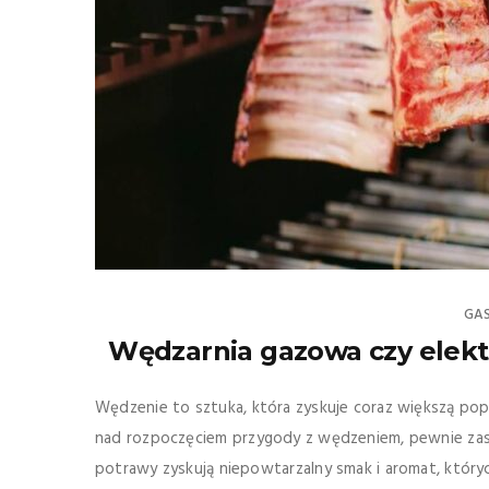
GA
Wędzarnia gazowa czy elekt
Wędzenie to sztuka, która zyskuje coraz większą popu
nad rozpoczęciem przygody z wędzeniem, pewnie zast
potrawy zyskują niepowtarzalny smak i aromat, któryc