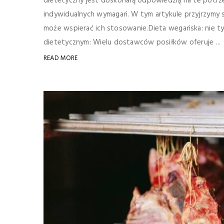
dietetyczny jest doskonałą odpowiedzią na te potr
indywidualnych wymagań. W tym artykule przyjrzymy si
może wspierać ich stosowanie.Dieta wegańska: nie t
dietetycznym: Wielu dostawców posiłków oferuje ...
READ MORE