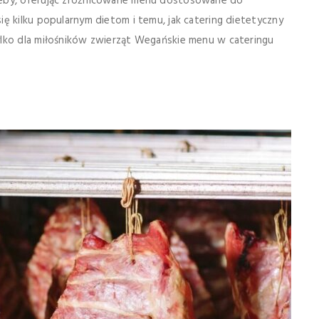
zeby, oferując zróżnicowane menu dostosowane do
ę kilku popularnym dietom i temu, jak catering dietetyczny
ylko dla miłośników zwierząt Wegańskie menu w cateringu